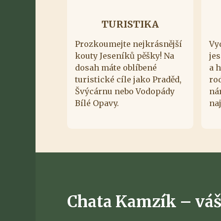
TURISTIKA
Prozkoumejte nejkrásnější
Vy
kouty Jeseníků pěšky! Na
je
dosah máte oblíbené
a 
turistické cíle jako Praděd,
ro
Švýcárnu nebo Vodopády
ná
Bílé Opavy.
naj
Chata Kamzík – váš