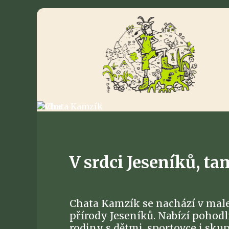
V srdci Jeseníků, ta
Chata Kamzík se nachází v mal
přírody Jeseníků. Nabízí pohodl
rodiny s dětmi, sportovce i sku