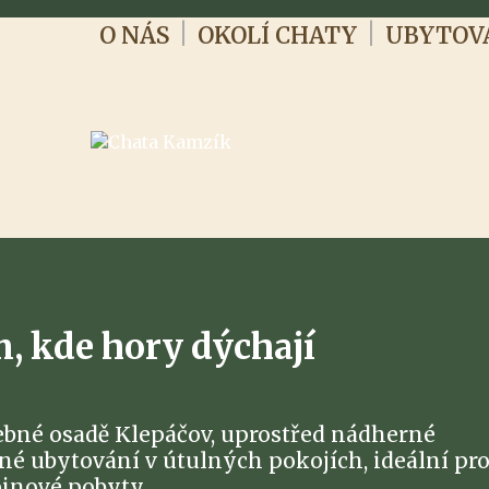
|
|
O NÁS
OKOLÍ CHATY
UBYTOV
m, kde hory dýchají
ebné osadě Klepáčov, uprostřed nádherné
né ubytování v útulných pokojích, ideální pr
pinové pobyty.