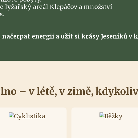
te lyžařský areál Klepáčov a množství
s.
, načerpat energii a užít si krásy Jeseníků 
lno – v létě, v zimě, kdykoli