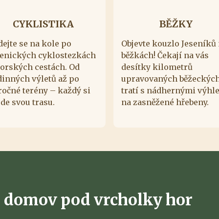
CYKLISTIKA
BĚŽKY
dejte se na kole po
Objevte kouzlo Jeseníků
senických cyklostezkách
běžkách! Čekají na vás
horských cestách. Od
desítky kilometrů
dinných výletů až po
upravovaných běžeckýc
ročné terény – každý si
tratí s nádhernými výhl
de svou trasu.
na zasněžené hřebeny.
 domov pod vrcholky hor